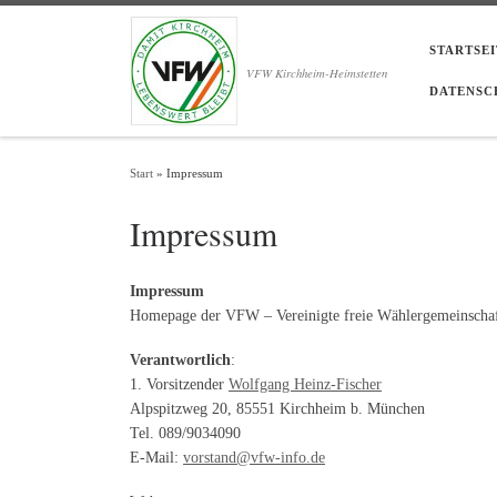
Zum Inhalt springen
STARTSEI
VFW Kirchheim-Heimstetten
DATENSC
Start
»
Impressum
Impressum
Impressum
Homepage der VFW – Vereinigte freie Wählergemeinschaf
Verantwortlich
:
1. Vorsitzender
Wolfgang Heinz-Fischer
Alpspitzweg 20, 85551 Kirchheim b. München
Tel. 089/9034090
E-Mail:
vorstand@vfw-info.de