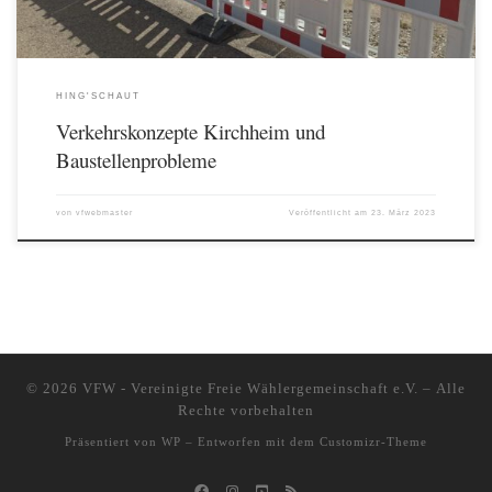
HING'SCHAUT
Verkehrskonzepte Kirchheim und
Baustellenprobleme
von
vfwebmaster
Veröffentlicht am
23. März 2023
© 2026
VFW - Vereinigte Freie Wählergemeinschaft e.V.
– Alle
Rechte vorbehalten
Präsentiert von
WP
– Entworfen mit dem
Customizr-Theme