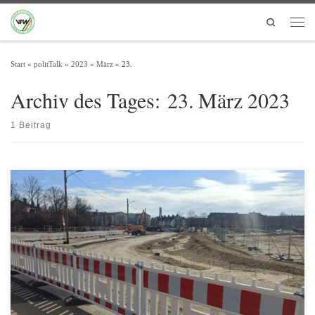
Zum Inhalt springen
Search
Men
Start
»
politTalk
»
2023
»
März
»
23.
Archiv des Tages:
23. März 2023
1 Beitrag
Die VFW klärt auf. Wo: Ecke Heimstettner Straße – südlicher SchlehenringWann:
Samstag, 22. April 2023, ab 14:00 Uhr Es wird z.Z. viel gebaut in Kirchheim. Das
betrifft auch den Straßenbau. Dies führt zu Behinderungen beim Straßenverkehr,
was normal ist bei dergleichen Maßnahmen. Aber muss das in dem Umfang sein,
wie […]