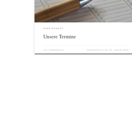
15:00 Uhr Sa. 14.02. REZ […]
HING'SCHAUT
Unsere Termine
von
vfwebmaster
Veröffentlicht am
18. Januar 2026