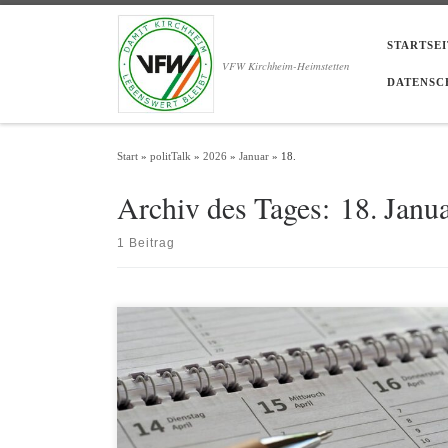
Zum Inhalt springen
STARTSEI
VFW Kirchheim-Heimstetten
DATENSC
Start
»
politTalk
»
2026
»
Januar
»
18.
Archiv des Tages:
18. Janu
1 Beitrag
Sa. 24.01. Bürgersaal / See von 14:00 bis 16:00 Uhr Sa. 31.01. REZ
/ Penny von 11:00 bis 14:00 Uhr Do. 05.02. Wochenmarkt
Kirchheim von 14:00 bis 16:00 Uhr Fr. 06.02. REZ / Edeka von
14:00 bis 16:00 Uhr Sa. 07.02. Maikäfer-/Hauptstr. von 13:00 bis