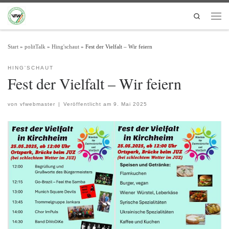
Zum Inhalt springen
Search
Men
Start
»
politTalk
»
Hing'schaut
»
Fest der Vielfalt – Wir feiern
HING'SCHAUT
Fest der Vielfalt – Wir feiern
von
vfwebmaster
|
Veröffentlicht am
9. Mai 2025