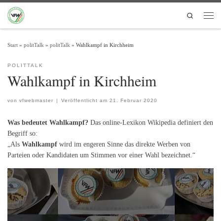
Zum Inhalt springen
Search
Men
Start
»
politTalk
»
politTalk
»
Wahlkampf in Kirchheim
POLITTALK
Wahlkampf in Kirchheim
von
vfwebmaster
|
Veröffentlicht am
21. Februar 2020
Was bedeutet Wahlkampf?
Das online-Lexikon Wikipedia definiert den
Begriff so:
„Als
Wahlkampf
wird im engeren Sinne das direkte Werben von
Parteien oder Kandidaten um Stimmen vor einer Wahl bezeichnet.“