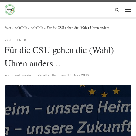
Zum Inhalt springen
Search
Men
Start
»
politTalk
»
politTalk
»
Für die CSU gehen die (Wahl)-Uhren anders …
POLITTALK
Für die CSU gehen die (Wahl)-
Uhren anders …
von
vfwebmaster
|
Veröffentlicht am
18. Mai 2019